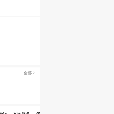
全部
转让
本地服务
优惠信息
农林牧渔
顺风车
其他