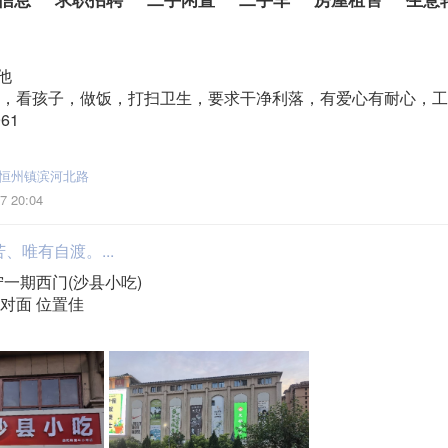
他
，看孩子，做饭，打扫卫生，要求干净利落，有爱心有耐心，工
61
恒州镇滨河北路
7 20:04
、唯有自渡。...
宁一期西门(沙县小吃)
对面 位置佳