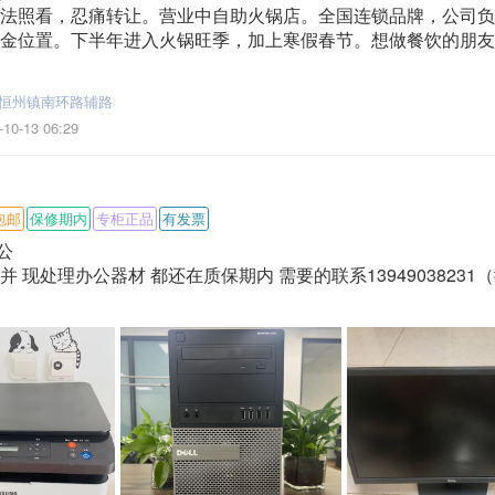
法照看，忍痛转让。营业中自助火锅店。全国连锁品牌，公司负
金位置。下半年进入火锅旺季，加上寒假春节。想做餐饮的朋友
恒州镇南环路辅路
-10-13 06:29
包邮
保修期内
专柜正品
有发票
公
 现处理办公器材 都还在质保期内 需要的联系13949038231