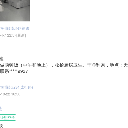
恒州镇南环路辅路
-4-7 22:57[刷新]
他
做两顿饭（中午和晚上），收拾厨房卫生。干净利索，地点：天
*****9937
州镇G234(太行路)
-10-22 16:30
强
证照齐全
饮