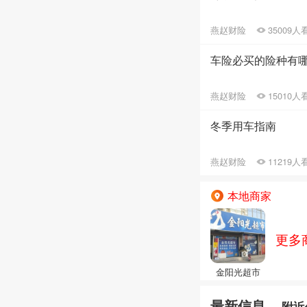
大
燕赵财险
35009人
车险必买的险种有
燕赵财险
15010人
冬季用车指南
燕赵财险
11219人
本地商家
更多
金阳光超市
最新信息
附近