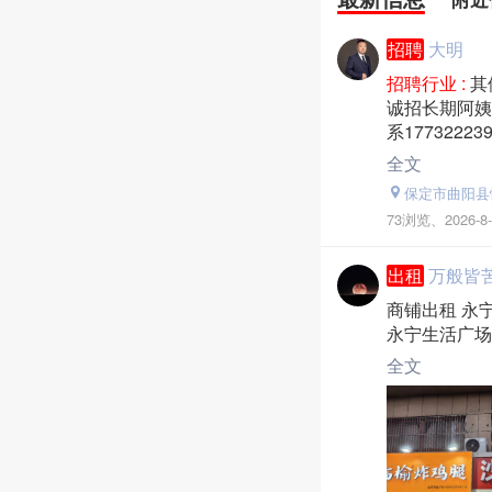
招聘
大明
招聘行业 :
其
诚招长期阿姨
系177322239
全文
保定市曲阳县
73浏览、
2026-8-
出租
万般皆苦
商铺出租 永
永宁生活广场
全文