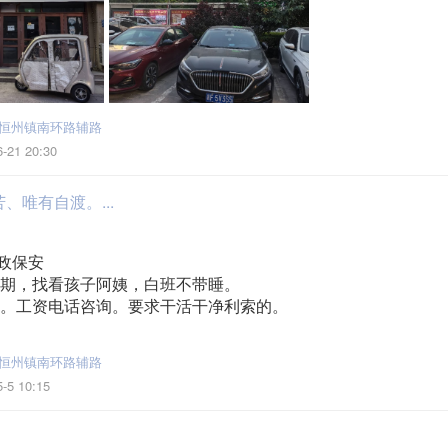
恒州镇南环路辅路
6-21 20:30
、唯有自渡。...
政保安
期，找看孩子阿姨，白班不带睡。
。工资电话咨询。要求干活干净利索的。
恒州镇南环路辅路
5-5 10:15