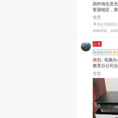
因外地生意无
客源稳定，黄
全文
保定市曲阳县
3085浏览、
2025
出售
验货面付
快递
类别 :
电脑办
教育分公司合并
全文