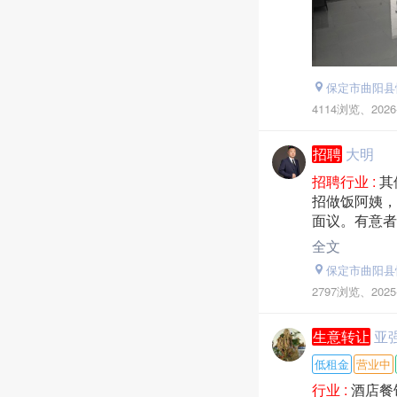
保定市曲阳县
4114浏览、
2026
招聘
大明
招聘行业 :
其
招做饭阿姨，
面议。有意者联系
全文
保定市曲阳县恒
2797浏览、
2025
生意转让
亚
低租金
营业中
行业 :
酒店餐