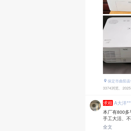
保定市曲阳县
3374浏览、
2025
求租
A大洋**
本厂有800
手工大活、不
步）
全文