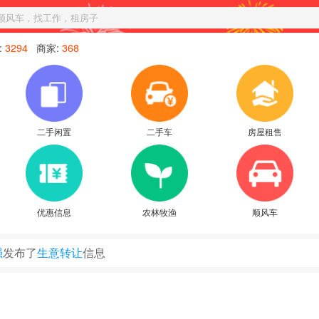
顺风车，找工作，租房子
:
3294
商家:
368
二手闲置
二手车
房屋租售
优惠信息
农林牧渔
顺风车
强
发布了
生意转让
信息
明
发布了
求职招聘
信息
皆苦、...
发布了
房屋租售
信息
皆苦、...
发布了
求职招聘
信息