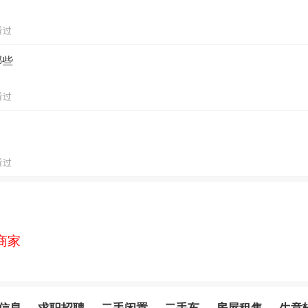
明
发布了
求职招聘
信息
看过
哪些
看过
看过
商家
信息
求职招聘
二手闲置
二手车
房屋租售
生意