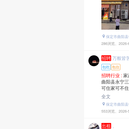
保定市曲阳县
286浏览、
2026-
招聘
万般皆苦
包吃
包住
招聘行业 :
家
曲阳县永宁三
可住家可不住
全文
保定市曲阳县
553浏览、
2026-
出租
、