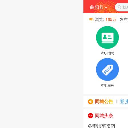
曲阳县
找
浏览:
165万
发布
求职招聘
本地服务
亚
同城公告
大
万般
同城头条
万般
冬季用车指南