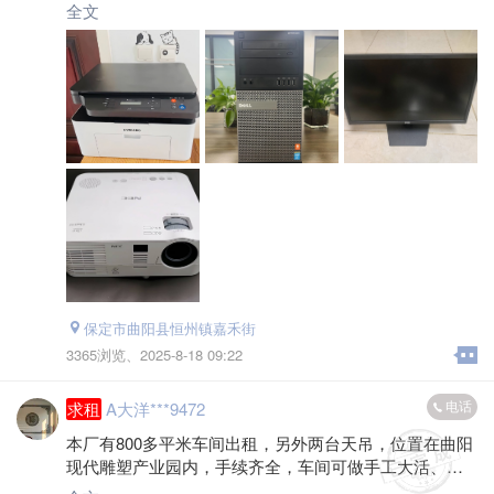
全文
保定市曲阳县恒州镇嘉禾街
3365浏览、
2025-8-18 09:22
电话
求租
A大洋***9472
本厂有800多平米车间出租，另外两台天吊，位置在曲阳
现代雕塑产业园内，手续齐全，车间可做手工大活、不
锈钢、也可上雕刻机，可长租也可短租，有需求可联