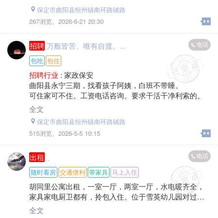
保定市曲阳县恒州镇南环路辅路
267浏览、
2026-6-21 20:30
电话
招聘
万般皆苦、唯有自渡。...
包吃
包住
招聘行业 :
家政保安
曲阳县永宁三期，找看孩子阿姨，白班不带睡。
可住家可不住。工资电话咨询。要求干活干净利索的。
全文
保定市曲阳县恒州镇南环路辅路
515浏览、
2026-5-5 10:15
电话
出租
、
随时看房
交通便利
带家具
马上入住
胡同里公寓出租，一室一厅，两室一厅，水电暖齐全，
家具家电厨卫都有，拎包入住。位于雪英幼儿园对过，
距离惠友、一中、文昌小学都不远。
全文