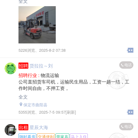
全文
系。电话*****9472（微信同步）
5226浏览、
2025-8-2 07:38
电话
招聘
货拉拉～刘
招聘行业 :
物流运输
公司直招货车司机，运输民生用品，工资一趟一结，工
作时间自由，不押工资，
全文
保定市曲阳县
5355浏览、
2025-7-5 09:57[刷新]
电话
出租
星辰大海
随时看房
交通便利
带家具
马上入住