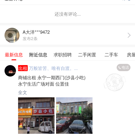
还没有评论...
A大洋***9472
发布2条
最新信息
附近信息
求职招聘
二手闲置
二手车
房
电话
出租
万般皆苦、唯有自渡。...
商铺出租 永宁一期西门(沙县小吃)
永宁生活广场对面 位置佳
全文