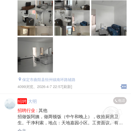
保定市曲阳县恒州镇南环路辅路
4099浏览、
2026-4-7 22:57[刷新]
电话
招聘
大明
招聘行业 :
其他
招做饭阿姨，做两顿饭（中午和晚上），收拾厨房卫
生。干净利索，地点：天地嘉园小区。工资面议。有意
者联系*****9937
全文