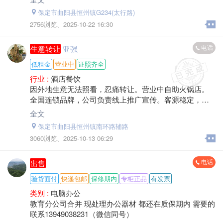
保定市曲阳县恒州镇G234(太行路)
2756浏览、
2025-10-22 16:30
电话
生意转让
亚强
低租金
营业中
证照齐全
行业 :
酒店餐饮
因外地生意无法照看，忍痛转让。营业中自助火锅店。
全国连锁品牌，公司负责线上推广宣传。客源稳定，黄
金位置。下半年进入火锅旺季，加上寒假春节。想做餐
全文
饮的朋友可以考虑一下。
保定市曲阳县恒州镇南环路辅路
3060浏览、
2025-10-13 06:29
电话
出售
验货面付
快递包邮
保修期内
专柜正品
有发票
类别 :
电脑办公
教育分公司合并 现处理办公器材 都还在质保期内 需要的
联系13949038231（微信同号）