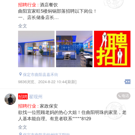
招聘行业 :
酒店餐饮
曲阳宜家旺5楼焖锅部落招聘以下岗位！
一、店长储备店长
1.岗位名称：店长，储备店长
全文
2.岗位要求：能驻外，（可以接受公司指定门店培训），
有餐饮管理经验者优先！
薪资待遇:培训期1-2个月不等，能力突出者会根据培训期
间的表现破例缩短培训期！
3.正式店长：底薪+绩效奖+提成+公休+全勤奖+包食宿
二、厨师长
1.要求：全面负责厨房的组织、指挥和烹饪工作！有后厨
保定市曲阳县嘉禾街
管理工作经验者优先！对成本控制管理、厨房的设备知
9836浏览、
2024-8-22 10:44[刷新]
识拥有一定的基础。
2.薪资待遇:底薪+提成+全勤奖+包食宿+公休
电话
招聘
翟现州
三、前厅后厨
招聘行业 :
家政保安
1.服务员要求：服从领导安排，吃苦耐劳，服务热情！
欲找一位照顾老妈的热心大姐！住曲阳明珠的家里，老
做好餐前准备工作、餐中服务及餐后收尾工作！
人基本能自理。有意者联系*****8129
2.后厨（主要是简单切配、凉菜、刷碗、清洁工作）！
全文
要求：服从领导安排，身体健康，手脚勤快！
保定市曲阳县恒州镇正阳街