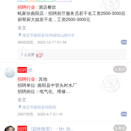
（1）基础综合月薪7000-12000元
招聘行业 :
酒店餐饮
（2）22-28周岁，本科及以上学历，985/211院校、学生
蚝家伙曲阳店：招聘前厅服务员若干名工资2500-3000后
干部优先
厨帮厨大姐若干名，工资2500-3000元
三、咨询与报名
全文
咨询电话（微信同号）：*****7557
报名链接：https://qkf2002.zhiye.com/
保定市曲阳县恒州镇恒山路519
2606浏览、
2023-12-17 01:34
1
人点赞
电话
招聘
熬.
招聘行业 :
其他
招聘单位: 曲阳县中管头村水厂
招聘岗位：电气化、维修
招聘人数：10人
全文
工作地点：曲阳县燕赵镇中管头村
保定市曲阳县恒阳街
岗位职责：
2937浏览、
2023-4-7 21:19
1.主要负责高低压设备维护、维修、保养及调试。
2.负责变频器维护运行、熟悉PLC工作原理，能看懂电气
原理图及接线图，具有变频器仪器仪表控制系统维护和
电话
招聘
《园林雕塑》－Mr. 孙...