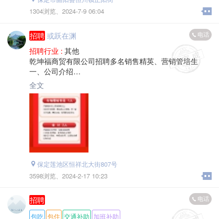
3.底薪+提成+全勤奖+优秀员工奖+包食宿+公休
1304浏览、
2024-7-9 06:04
晋升渠道：员工→前厅经理→储备店长→店长→督导→
分公司经理（公司合伙人）。
电话
招聘
或跃在渊
招聘行业 :
其他
乾坤福商贸有限公司招聘多名销售精英、营销管培生
一、公司介绍
乾坤福商贸有限公司（前身隆华商贸）成立于2002年，
全文
是河北省服务业民营50强企业、是中国高端酒经销商100
强企业、国家级放心酒示范单位，是国酒茅台全国优秀
经销商，是一家集酒水营销、运动健身、餐饮服务、地
产营建、食品生产销售于一体的多业态多元化的公司。
二、招聘岗位及要求
1、销售精英 30人
（1）基础综合月薪: 7000-12000元/月，上不封顶
（2）大专及以上学历，熟练驾驶车辆
保定莲池区恒祥北大街807号
2、县区地招业务（可在自己本县工作）
3598浏览、
2024-2-17 10:23
（1）综合月薪5000-10000元，上不封顶
（2）年龄25-45周岁，要求能够熟练驾驶车辆，有白酒
电话
招聘
工作经验的优先录用
3、营销管培生 5人
包吃
包住
交通补助
加班补助