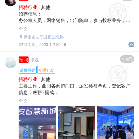
故障处理经验。
招聘行业 :
其他
3.低压电器件功能及更换。
招聘信息：
任职要求：
办公室人员，网络销售，出门跑单，参与投标业务，工
1、专业：机械设计制造及其自动化、电气自动化、机电
地负责人，2-5人，男士、雕塑公司工作者优先。工资待
全文
等
遇或合作模式面谈\'，联系电话:*****4076
相关专业优先；
保定市曲阳县恒山北路
2、从事过机电相关工作，能够独立完成机械、电控、有
3211浏览、
2023-1-2 20:16
相应设备经验。
3、大专及以上学历、有工作经验者优先录用。
电话
招聘
张森
待遇：底薪+补助+“三险”+奖金
咨询电话：
话费补助
交通补助
联系人：冉女士
招聘行业 :
其他
电 话：*****8110
主要工作，曲阳各商超门口，派发楼盘单页，登记客户
信息，底薪+提成
报名电话：*****3136
全文