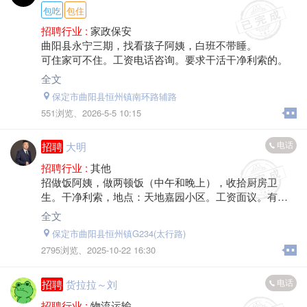
包吃
包住
招聘行业 :
家政保安
曲阳县永宁三期，找看孩子阿姨，白班不带睡。
可住家可不住。工资电话咨询。要求干活干净利索的。
全文
保定市曲阳县恒州镇南环路辅路
551浏览、
2026-5-5 10:15
电话
招聘
大明
招聘行业 :
其他
招做饭阿姨，做两顿饭（中午和晚上），收拾厨房卫
生。干净利索，地点：天地嘉园小区。工资面议。有意
者联系*****9937
全文
保定市曲阳县恒州镇G234(太行路)
2795浏览、
2025-10-22 16:30
电话
招聘
货拉拉～刘
招聘行业 :
物流运输