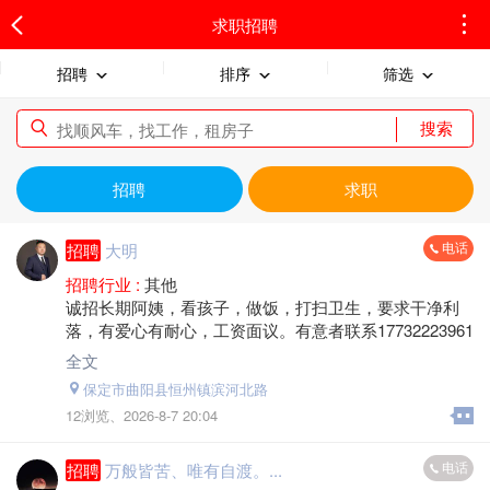
求职招聘
招聘
排序
筛选
搜索
招聘
求职
电话
招聘
大明
招聘行业 :
其他
诚招长期阿姨，看孩子，做饭，打扫卫生，要求干净利
落，有爱心有耐心，工资面议。有意者联系17732223961
全文
保定市曲阳县恒州镇滨河北路
12浏览、
2026-8-7 20:04
电话
招聘
万般皆苦、唯有自渡。...